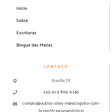
Início
Sobre
Escritoras
Blogue das Marias
CONTATO
Brasília DF
+55 61 9 8116-6746
contato@outros-sites-mariacogobo-com-
br.myzifz.easypanel.host