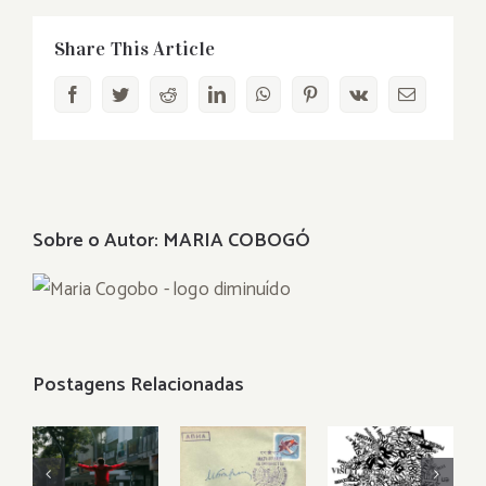
Share This Article
Facebook
Twitter
Reddit
LinkedIn
WhatsApp
Pinterest
Vk
E-
mail
Sobre o Autor:
MARIA COBOGÓ
Postagens Relacionadas
Se a W3
A DAMA