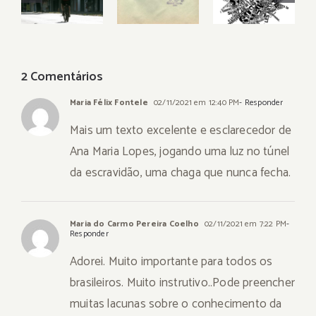
fosse
DO
Kontaktbeschr
minha…
CACHORRINHO
2 Comentários
Maria Félix Fontele
02/11/2021 em 12:40 PM
- Responder
Mais um texto excelente e esclarecedor de
Ana Maria Lopes, jogando uma luz no túnel
da escravidão, uma chaga que nunca fecha.
Maria do Carmo Pereira Coelho
02/11/2021 em 7:22 PM
-
Responder
Adorei. Muito importante para todos os
brasileiros. Muito instrutivo..Pode preencher
muitas lacunas sobre o conhecimento da