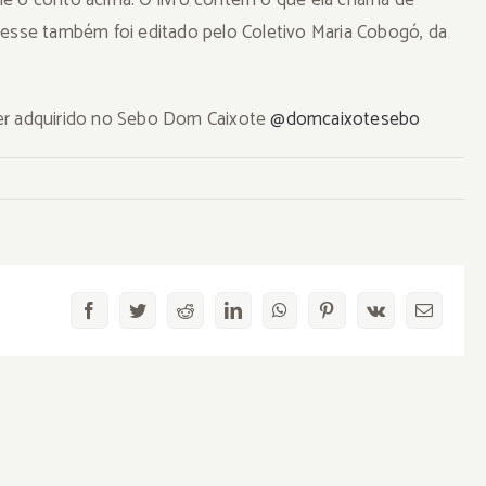
dele o conto acima. O livro contém o que ela chama de
 esse também foi editado pelo Coletivo Maria Cobogó, da
r adquirido no Sebo Dom Caixote
@domcaixotesebo
Facebook
Twitter
Reddit
LinkedIn
WhatsApp
Pinterest
Vk
E-
mail