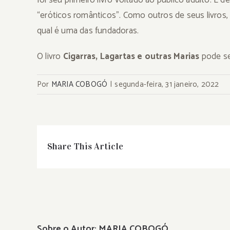
foi seu primeiro livro voltado ao público adulto. É 
“eróticos românticos”. Como outros de seus livros,
qual é uma das fundadoras.
O livro
Cigarras, Lagartas e outras Marias
pode se
Por
MARIA COBOGÓ
|
segunda-feira, 31 janeiro, 2022
Share This Article
Sobre o Autor:
MARIA COBOGÓ