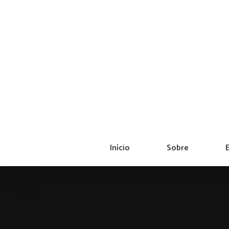
Ir
para
o
conteúdo
Início
Sobre
E