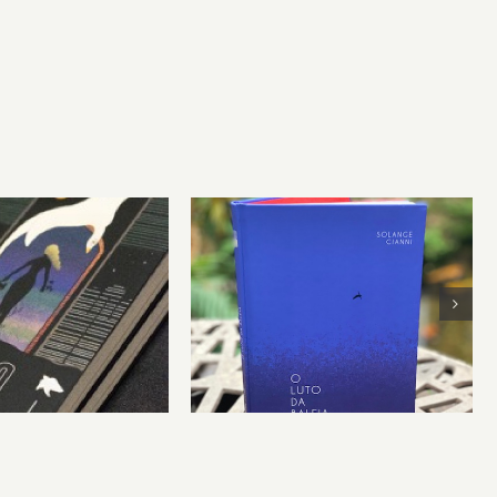
“O Luto da Baleia”:
E UM CERTO
porque viver também é
HIATO
das águas