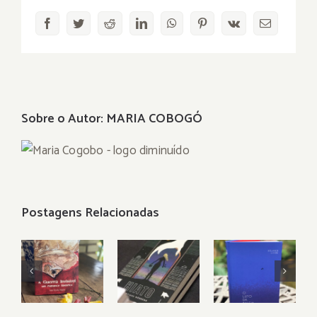
Facebook
Twitter
Reddit
LinkedIn
WhatsApp
Pinterest
Vk
E-
mail
Sobre o Autor:
MARIA COBOGÓ
Postagens Relacionadas
“O Luto
Palavras
SOBRE
da Baleia”:
com alma
UM
porque
sobre uma
CERTO
viver
guerra
HIATO
também é