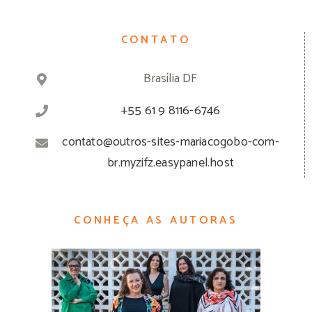
CONTATO
Brasília DF
+55 61 9 8116-6746
contato@outros-sites-mariacogobo-com-
br.myzifz.easypanel.host
CONHEÇA AS AUTORAS