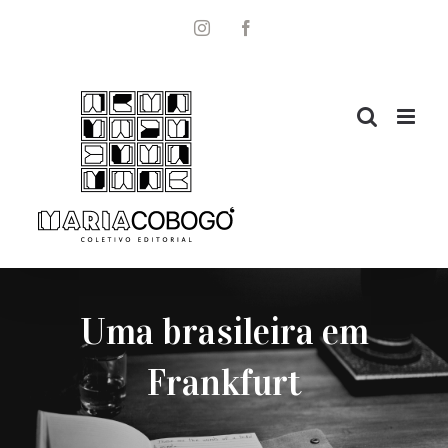
Ir
para
Instagram
Facebook
o
conteúdo
Uma brasileira em
Frankfurt