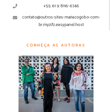
+55 61 9 8116-6746
contato@outros-sites-mariacogobo-com-
br.myzifz.easypanel.host
CONHEÇA AS AUTORAS