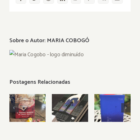
mail
Sobre o Autor:
MARIA COBOGÓ
Postagens Relacionadas
“O Luto
Palavras
SOBRE
da Baleia”:
com alma
UM
porque
sobre uma
CERTO
viver
guerra
HIATO
também é
desalmada
das águas