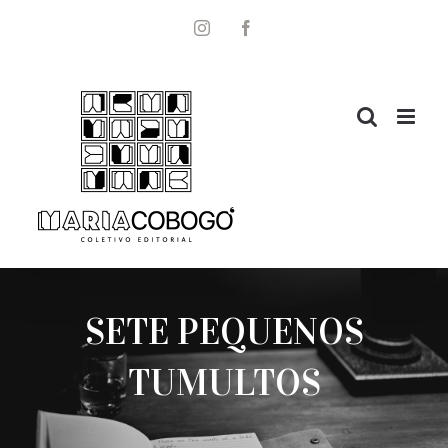
Ir
para
Instagram
Facebook
o
conteúdo
SETE PEQUENOS
TUMULTOS