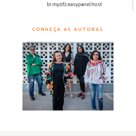
br.myzifz.easypanel.host
CONHEÇA AS AUTORAS