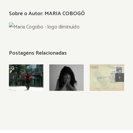
Sobre o Autor:
MARIA COBOGÓ
Postagens Relacionadas
Se a W3
VESTÍGIOS
A DAMA
fosse
DA
DO
minha…
ESCRAVIDÃO
CACHORRINHO