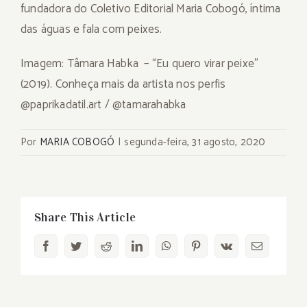
fundadora do Coletivo Editorial Maria Cobogó, íntima
das águas e fala com peixes.
Imagem: Tâmara Habka – “Eu quero virar peixe”
(2019). Conheça mais da artista nos perfis
@paprikadatil.art / @tamarahabka
Por
MARIA COBOGÓ
|
segunda-feira, 31 agosto, 2020
Share This Article
Facebook
Twitter
Reddit
LinkedIn
WhatsApp
Pinterest
Vk
E-
mail