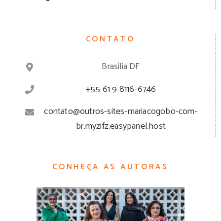
CONTATO
Brasília DF
+55 61 9 8116-6746
contato@outros-sites-mariacogobo-com-
br.myzifz.easypanel.host
CONHEÇA AS AUTORAS