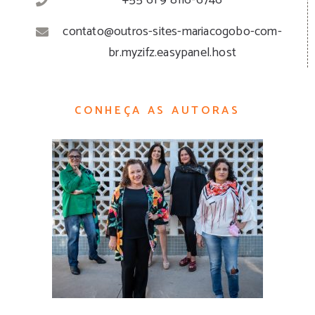
contato@outros-sites-mariacogobo-com-
br.myzifz.easypanel.host
CONHEÇA AS AUTORAS