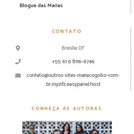
Blogue das Marias
CONTATO
Brasília DF
+55 61 9 8116-6746
contato@outros-sites-mariacogobo-com-
br.myzifz.easypanel.host
CONHEÇA AS AUTORAS