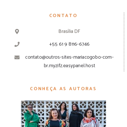
CONTATO
Brasília DF
+55 61 9 8116-6746
contato@outros-sites-mariacogobo-com-
br.myzifz.easypanel.host
CONHEÇA AS AUTORAS