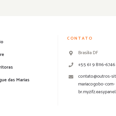
CONTATO
io
Brasília DF
re
+55 61 9 8116-6746
ritoras
contato@outros-sit
gue das Marias
mariacogobo-com-
br.myzifz.easypanel