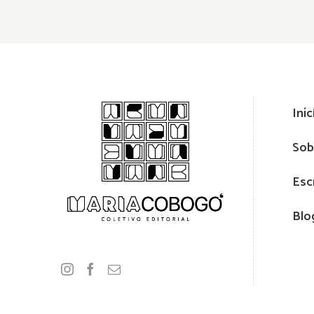
Iníc
Sob
Esc
Blo