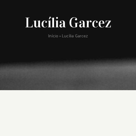
Lucília Garcez
Início
»
Lucília Garcez