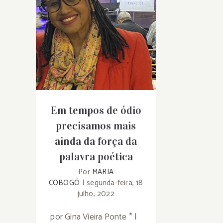
Em tempos de ódio
precisamos mais ainda
da força da palavra
poética
Em tempos de ódio
precisamos mais
ainda da força da
palavra poética
Por
MARIA
COBOGÓ
|
segunda-feira, 18
julho, 2022
por Gina Vieira Ponte * |