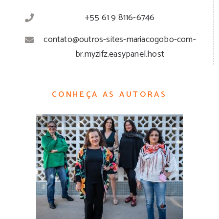
+55 61 9 8116-6746
contato@outros-sites-mariacogobo-com-
br.myzifz.easypanel.host
CONHEÇA AS AUTORAS