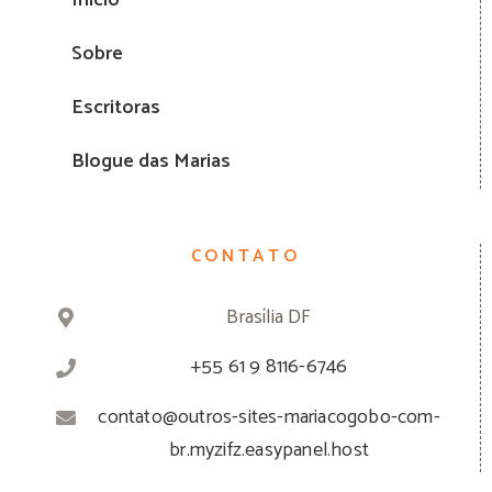
Sobre
Escritoras
Blogue das Marias
CONTATO
Brasília DF
+55 61 9 8116-6746
contato@outros-sites-mariacogobo-com-
br.myzifz.easypanel.host