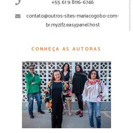
+55 61 9 8116-6746
contato@outros-sites-mariacogobo-com-
br.myzifz.easypanel.host
CONHEÇA AS AUTORAS